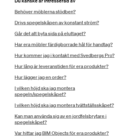
Du kanske är intresserad av
Behöver möblerna stödben?
Drivs spegelskåpen av konstant ström?
Går det att byta sida på eluttaget?
Har era möbler färdigborrade hål för handtag?
Hur kommer jag i kontakt med Svedbergs Pro?
Hur lång är leveranstiden för era produkter?
Hur lägger jag en order?
I vilken höjd ska jag montera
spegeln/spegelskåpet?
I vilken höjd ska jag montera tvättställsskåpet?
Kan man använda sig av en jordfelsbrytare i
spegelskåpet?
Var hittar jag BIM Objects för era produkter?