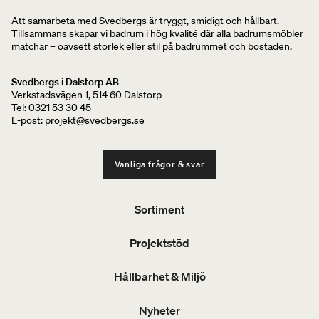
Att samarbeta med Svedbergs är tryggt, smidigt och hållbart.
Tillsammans skapar vi badrum i hög kvalité där alla badrumsmöbler
matchar – oavsett storlek eller stil på badrummet och bostaden.
Svedbergs i Dalstorp AB
Verkstadsvägen 1, 514 60 Dalstorp
Tel: 0321 53 30 45
E-post: projekt@svedbergs.se
Vanliga frågor & svar
Sortiment
Projektstöd
Hållbarhet & Miljö
Nyheter