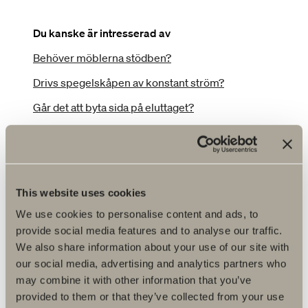
Du kanske är intresserad av
Behöver möblerna stödben?
Drivs spegelskåpen av konstant ström?
Går det att byta sida på eluttaget?
Har era möbler färdigborrade hål för handtag?
I vilken höjd ska jag montera
spegeln/spegelskåpet?
This website uses cookies
I vilken höjd ska jag montera tvättställsskåpet?
We use cookies to personalise content and ads, to
Vad är garantin på era produkter?
provide social media features and to analyse our traffic.
Var hittar jag BIM Objects för era produkter?
We also share information about your use of our site with
our social media, advertising and analytics partners who
Var hittar jag information om Kelvin och Lumen?
may combine it with other information that you’ve
Var hittar jag miljö- och produktbilder?
provided to them or that they’ve collected from your use