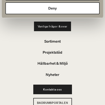
Verkstadsvägen 1, 514 60 Dalstorp
Tel: 0321 53 30 45
Deny
E-post: projekt@svedbergs.se
Vanliga frågor & svar
Sortiment
Projektstöd
Hållbarhet & Miljö
Nyheter
Kontakta oss
BADRUMSPORTALEN