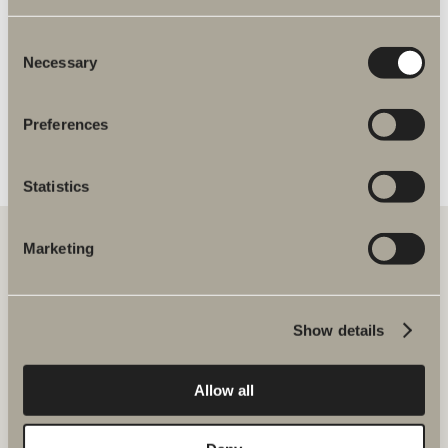
Var någonstans ska jag dra in elen för era
produkter?
Consent
Necessary
Selection
Är det en separat strömbrytare för
spegelskåpen?
Preferences
Är det ett eller två strömuttag i spegelskåpet?
Statistics
Marketing
Att samarbeta med Svedbergs är tryggt, smidigt och hållbart.
Tillsammans skapar vi badrum i hög kvalité där alla badrumsmöbler
matchar – oavsett storlek eller stil på badrummet och bostaden.
Show details
Svedbergs i Dalstorp AB
Allow all
Verkstadsvägen 1, 514 60 Dalstorp
Tel: 0321 53 30 45
E-post: projekt@svedbergs.se