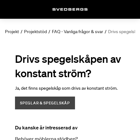
Projekt
/
Projektstöd
/
FAQ - Vanliga frågor & svar
/
Drivs spegelskå
Drivs spegelskåpen av
konstant ström?
Ja, det finns spegelskåp som drivs av konstant ström.
SPEGLAR & SPEGELSKÅP
Du kanske är intresserad av
Behöver möblerna stödben?