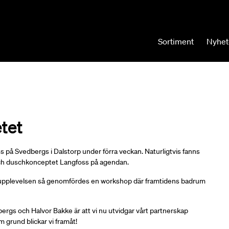
Sortiment
Nyhet
tet
 på Svedbergs i Dalstorp under förra veckan. Naturligtvis fanns
ch duschkonceptet Langfoss på agendan.
upplevelsen så genomfördes en workshop där framtidens badrum
rgs och Halvor Bakke är att vi nu utvidgar vårt partnerskap
 grund blickar vi framåt!