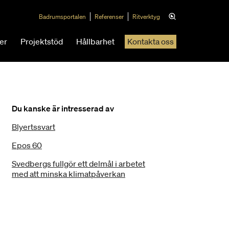
Badrumsportalen
Referenser
Ritverktyg
er
Projektstöd
Hållbarhet
Kontakta oss
Du kanske är intresserad av
Blyertssvart
Epos 60
Svedbergs fullgör ett delmål i arbetet
med att minska klimatpåverkan