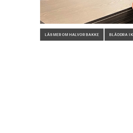
LÄS MER OM HALVOR BAKKE
BLÄDDRA I 