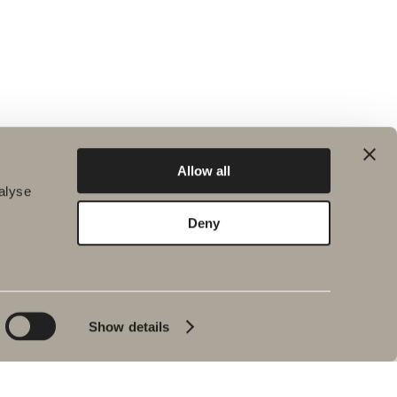
Allow all
alyse
Deny
 & Miljö
Nyheter
s
ISO revision från RISE
tsarbete
Svedbergs fullgör ett
ning
delmål i arbetet med att
Show details
minska klimatpåverkan
ra produkters
rkan
Svedbergs Magazine
volume 1
släpp av
ser
Nytt case: BRF Linden