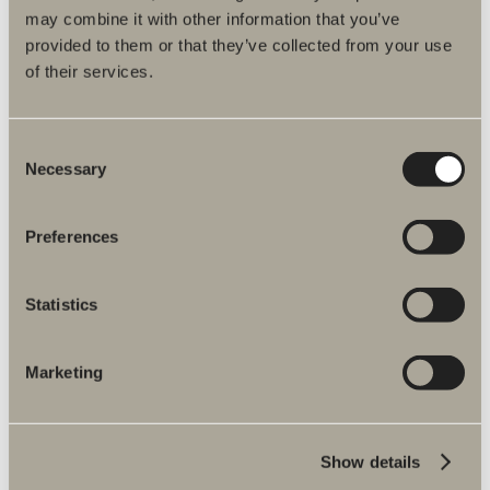
may combine it with other information that you’ve
provided to them or that they’ve collected from your use
of their services.
Consent
Necessary
Selection
Preferences
Svedbergs hållbarhetsarbete
Statistics
Vi på Svedbergs har hållit på med
hållbarhetsarbete länge, riktigt länge då det börjar
närma sig hundra år. Läs mer om vårat miljö- och
Marketing
hållbarhetsarbete
Svedbergs hållbarhetsarbete
Show details