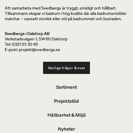
Att samarbeta med Svedbergs är tryggt, smidigt och hållbart.
Tillsammans skapar vi badrum i hög kvalité där alla badrumsmöbler
matchar – oavsett storlek eller stil på badrummet och bostaden.
Svedbergs i Dalstorp AB
Verkstadsvägen 1, 514 60 Dalstorp
Tel: 0321 53 30 45
E-post: projekt@svedbergs.se
Vanliga frågor & svar
Sortiment
Projektstöd
Hållbarhet & Miljö
Nyheter