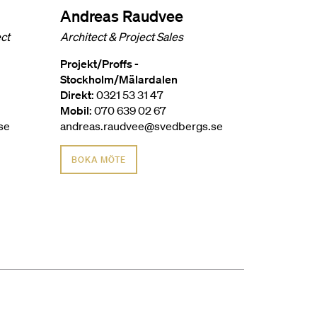
Andreas Raudvee
ct
Architect & Project Sales
Projekt/Proffs -
Stockholm/Mälardalen
Direkt
: 0321 53 31 47
Mobil
: 070 639 02 67
se
andreas.raudvee@svedbergs.se
BOKA MÖTE