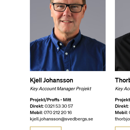
Kjell Johansson
Thor
Key Account Manager Projekt
Key Ac
Projekt/Proffs - Mitt
Projekt
Direkt
: 0321 53 30 57
Direkt
:
Mobil
: 070 212 20 16
Mobil
:
kjell.johansson@svedbergs.se
thorbj