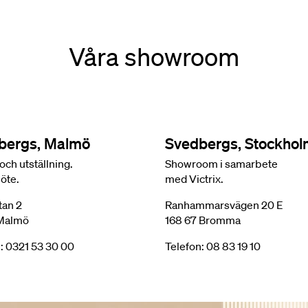
Våra showroom
bergs, Malmö
Svedbergs, Stockho
och utställning.
Showroom i samarbete
öte.
med Victrix.
tan 2
Ranhammarsvägen 20 E
 Malmö
168 67 Bromma
: 0321 53 30 00
Telefon: 08 83 19 10