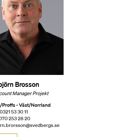
björn Brosson
count Manager Projekt
/Proffs - Väst/Norrland
 0321 53 30 11
 070 253 28 20
orn.brorsson@svedbergs.se