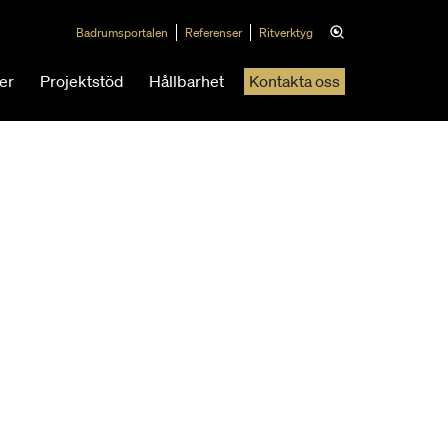
Badrumsportalen
Referenser
Ritverktyg
er
Projektstöd
Hållbarhet
Kontakta oss