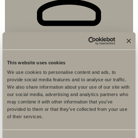
Orderhistorik på tidigare lagda
This website uses cookies
order
We use cookies to personalise content and ads, to
provide social media features and to analyse our traffic.
I Badrumsportalen kan du följa dina lagda order i
We also share information about your use of our site with
orderhistoriken. Orderhistoriken uppdateras
our social media, advertising and analytics partners who
dagligen och du kan snabbt och enkelt göra en
may combine it with other information that you’ve
ombeställning på redan lagd order.
provided to them or that they’ve collected from your use
of their services.
Consent