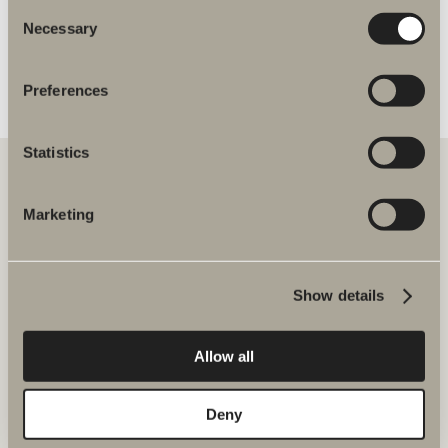
Svedbergs fullgör ett delmål i arbetet med att
Consent
minska klimatpåverkan
Necessary
Selection
Vi förlänger samarbetet
Preferences
Statistics
Marketing
Att samarbeta med Svedbergs är tryggt, smidigt och hållbart.
Tillsammans skapar vi badrum i hög kvalité där alla badrumsmöbler
matchar – oavsett storlek eller stil på badrummet och bostaden.
Show details
Svedbergs i Dalstorp AB
Verkstadsvägen 1, 514 60 Dalstorp
Tel: 0321 53 30 45
Allow all
E-post: projekt@svedbergs.se
Deny
Vanliga frågor & svar