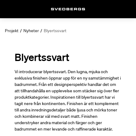
Projekt
/
Nyheter
/
Blyertssvart
Blyertssvart
Vi introducerar blyertssvart. Den lugna, mjuka och
exklusiva finishen öppnar upp för en ny samstämmighet i
badrummet. Från ett designperspektiv handlar det om
att tillhandahålla en upplevelse som stäcker sig över fler
produktkategorier. Inspirationen till blyertssvart har vi
tagit nere från kontinenten. Finishen är ett komplement
till andra inredningsdetaljer både ljusa och mörka toner
och kombinerar väl med svart matt. Finishen
understryker andra material och färger och ger
badrummet en mer levande och raffinerade karaktär.