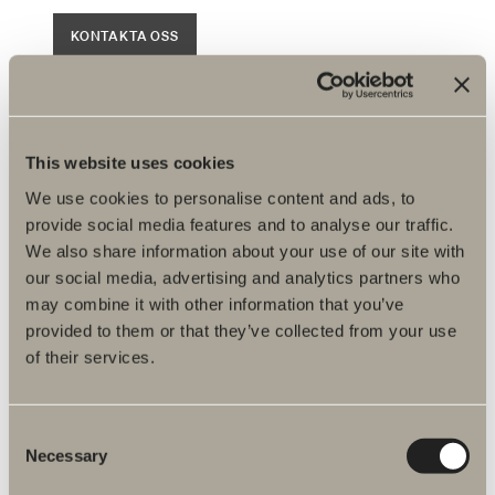
KONTAKTA OSS
Du kanske är intresserad av
Hur kommer jag i kontakt med Svedbergs Pro?
This website uses cookies
We use cookies to personalise content and ads, to
Hur lägger jag en order?
provide social media features and to analyse our traffic.
Jag skulle vilja ha ett kostnadsförslag, hur går jag
We also share information about your use of our site with
tillväga?
our social media, advertising and analytics partners who
Vad kostar produkten?
may combine it with other information that you’ve
provided to them or that they’ve collected from your use
Vad är garantin på era produkter?
of their services.
Var kan jag hitta monteringsanvisningar?
Var kan jag hitta Svedbergs produkter?
Consent
Necessary
Selection