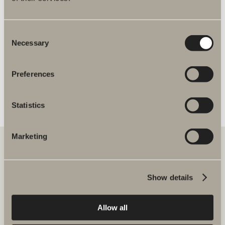
Var hittar jag teknisk information om produkten?
Var kan jag hitta monteringsanvisningar?
Consent
Necessary
Selection
Var någonstans ska jag dra in elen för era
produkter?
Preferences
Är det en separat strömbrytare för
spegelskåpen?
Statistics
Marketing
Att samarbeta med Svedbergs är tryggt, smidigt och hållbart.
Show details
Tillsammans skapar vi badrum i hög kvalité där alla badrumsmöbler
matchar – oavsett storlek eller stil på badrummet och bostaden.
Allow all
Svedbergs i Dalstorp AB
Verkstadsvägen 1, 514 60 Dalstorp