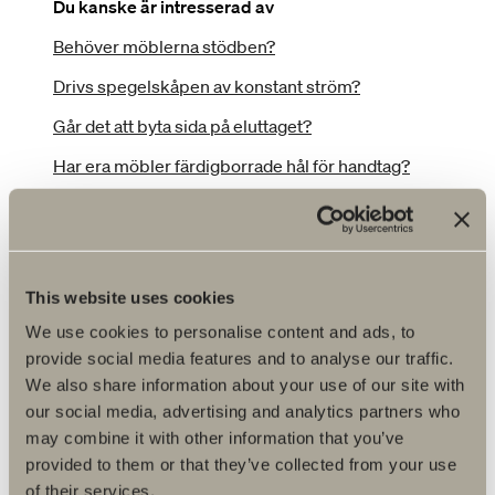
Du kanske är intresserad av
Behöver möblerna stödben?
Drivs spegelskåpen av konstant ström?
Går det att byta sida på eluttaget?
Har era möbler färdigborrade hål för handtag?
I vilken höjd ska jag montera
spegeln/spegelskåpet?
I vilken höjd ska jag montera tvättställsskåpet?
This website uses cookies
Kan man använda sig av en jordfelsbrytare i
spegelskåpet?
We use cookies to personalise content and ads, to
provide social media features and to analyse our traffic.
Vad är garantin på era produkter?
We also share information about your use of our site with
Var hittar jag BIM Objects för era produkter?
our social media, advertising and analytics partners who
may combine it with other information that you’ve
Var hittar jag information om Kelvin och Lumen?
provided to them or that they’ve collected from your use
Var hittar jag miljö- och produktbilder?
of their services.