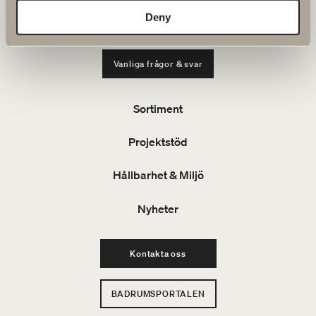
Tel: 0321 53 30 45
Deny
E-post: projekt@svedbergs.se
Vanliga frågor & svar
Sortiment
Projektstöd
Hållbarhet & Miljö
Nyheter
Kontakta oss
BADRUMSPORTALEN