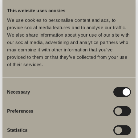
This website uses cookies
We use cookies to personalise content and ads, to
provide social media features and to analyse our traffic.
LÄS MER OM VÅRT HÅLLBARHETSARBETE HÄR
We also share information about your use of our site with
our social media, advertising and analytics partners who
may combine it with other information that you’ve
provided to them or that they’ve collected from your use
Du kanske är intresserad av
of their services.
Nytt case: Basecamp Explorer Spitsbergen
Blyertssvart
Consent
Nytt case: BRF Knytkalaset
Necessary
Selection
Epos 60
Preferences
Nytt case: BRF Linden
Nytt case: Rakennusliike Lapti - Tammiston Emil
Statistics
Stockholm Design Week 2023