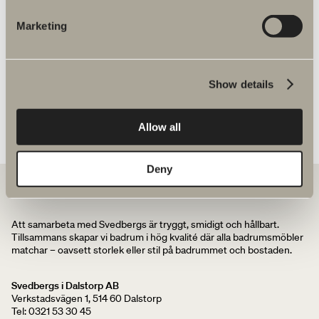
Svedbergs fullgör ett delmål i arbetet med att
Marketing
minska klimatpåverkan
Nytt case: Sjösidan 2
Show details
Svedbergs Magazine volume 1
Vi förlänger samarbetet
Allow all
Deny
Att samarbeta med Svedbergs är tryggt, smidigt och hållbart.
Tillsammans skapar vi badrum i hög kvalité där alla badrumsmöbler
matchar – oavsett storlek eller stil på badrummet och bostaden.
Svedbergs i Dalstorp AB
Verkstadsvägen 1, 514 60 Dalstorp
Tel: 0321 53 30 45