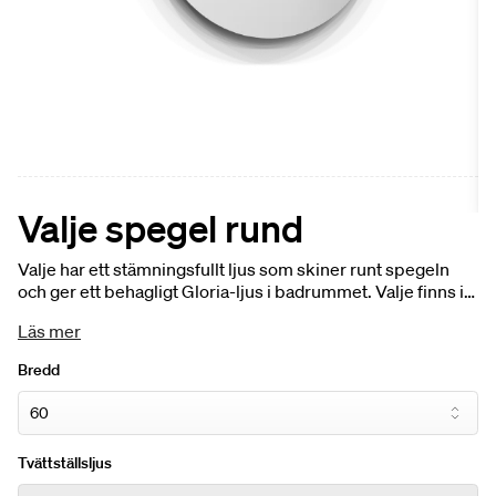
Valje spegel rund
Valje har ett stämningsfullt ljus som skiner runt spegeln
och ger ett behagligt Gloria-ljus i badrummet. Valje finns i
många olika former, välj en rund, rundad, oval, dubbel eller
Läs mer
varför inte spegel i traditionellt uttryck.
Bredd
Tvättställsljus