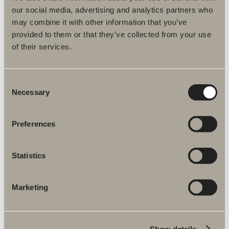
our social media, advertising and analytics partners who
may combine it with other information that you’ve
Du kanske är intresserad av
provided to them or that they’ve collected from your use
of their services.
Valje Oval
Consent
Minimalistisk spegel med ett stämningsfullt Gloria-ljus.
Necessary
Selection
6 090 kr
Preferences
GÅ TILL PRODUKT
Statistics
Marketing
Show details