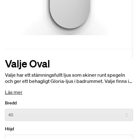
Valje Oval
Valje har ett stämningsfullt ljus som skiner runt spegeln
och ger ett behagligt Gloria-ljus i badrummet. Valje finns i
många olika former, välj en rund, rundad, oval, dubbel eller
Läs mer
varför inte spegel i traditionellt uttryck.
Bredd
Höjd