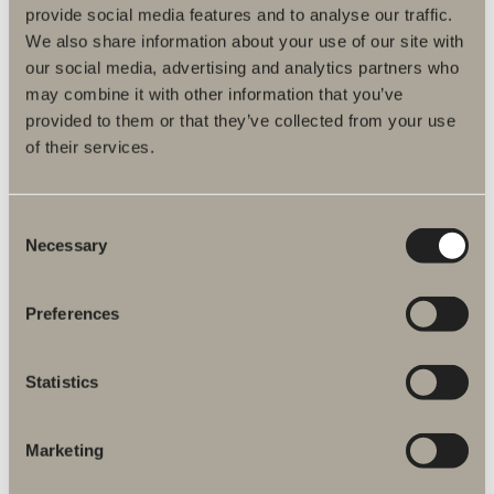
Specifikation
provide social media features and to analyse our traffic.
We also share information about your use of our site with
our social media, advertising and analytics partners who
may combine it with other information that you’ve
provided to them or that they’ve collected from your use
of their services.
Du kanske är intresserad av
Consent
Necessary
Selection
Valje Rundad 120
Minimalistisk spegel med ett stämningsfullt Gloria-ljus.
Preferences
10 290 kr
Statistics
GÅ TILL PRODUKT
Marketing