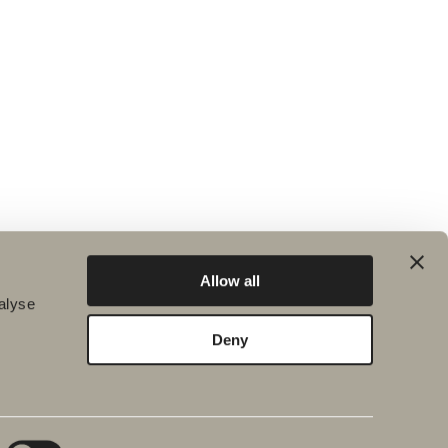
Allow all
alyse
Deny
 & Miljö
Nyheter
s
ISO revision från RISE
tsarbete
Svedbergs fullgör ett