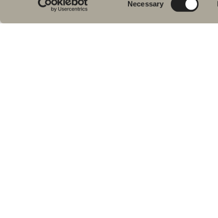
Necessary
vi badrum i hög kvalité där alla
Dus
Selection
badrumsmöbler matchar – oavsett
Bad
storlek eller stil på badrummet och
Dus
bostaden.
Han
WC 
Svedbergs i Dalstorp AB
Bad
Verkstadsvägen 1, 514 60 Dalstorp
Out
Tel: 0321 53 30 45
Res
E-post: projekt@svedbergs.se
Vanliga frågor & svar
Språk:
Följ