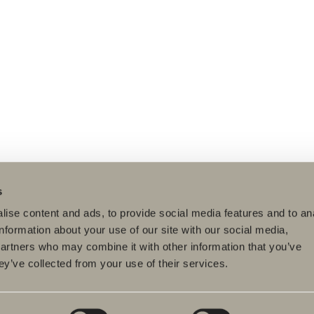
s
ise content and ads, to provide social media features and to an
information about your use of our site with our social media,
partners who may combine it with other information that you’ve
ey’ve collected from your use of their services.
timent
Projektstöd
Hållbarhet
rumsmöbler
Våra ritverktyg
Svedberg
hållbarhe
ttställsblandare
Produktgarantier