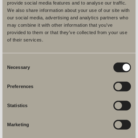
provide social media features and to analyse our traffic.
We also share information about your use of our site with
Fokus på kvalité
our social media, advertising and analytics partners who
Tack vare omsorgsfullt valda material och montering
may combine it with other information that you’ve
genomförd av experter redan i fabrik kan vi erbjuda våra
provided to them or that they’ve collected from your use
kunder upp till 20 års garanti.
of their services.
Consent
Necessary
Selection
Preferences
Svensktillverkat
Vi tillverkar och färdigmonterar alla badrumsmöbler i
Statistics
fabriken för att skapa ett så enkelt och smidigt inköp som
möjligt.
Marketing