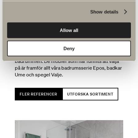
Show details
Stolta leverantörer till projektet
Allow all
Vi på Svedbergs är stolta leverantörer till
projektet Skogshöjden i samarbete med BRF
Deny
Skogshöjden. Vi har levererat möbler till de 106
badrummen. De möbler som har funnits att välja
på är framför allt våra badrumsserie Epos, badkar
Ume och spegel Valje.
FLER REFERENCER
UTFORSKA SORTIMENT