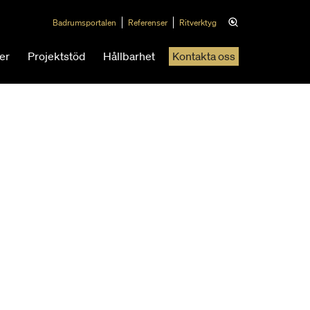
Badrumsportalen
Referenser
Ritverktyg
er
Projektstöd
Hållbarhet
Kontakta oss