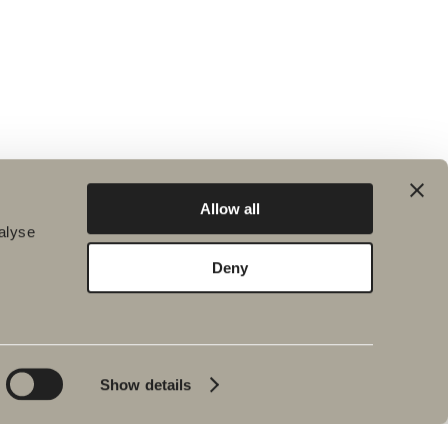
Allow all
alyse
Deny
 & Miljö
Nyheter
s
ISO revision från RISE
tsarbete
Svedbergs fullgör ett
ning
delmål i arbetet med att
Show details
minska klimatpåverkan
ra produkters
rkan
Svedbergs Magazine
volume 1
släpp av