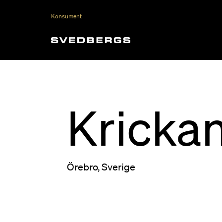
Konsument
Kricka
Örebro, Sverige