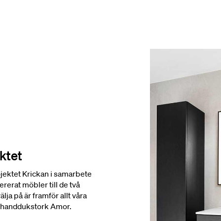
ektet
rojektet Krickan i samarbete
rerat möbler till de två
ja på är framför allt våra
 handdukstork Amor.