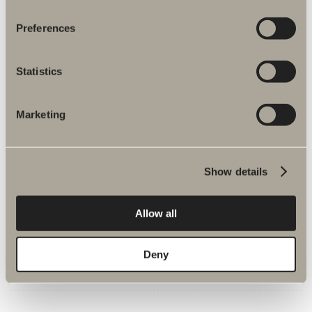
Preferences
Statistics
Marketing
180° skärmvägg
Djup: 78-98 cm. Höjd: 200 cm (201 cm ovankant stag). Härdat
säkerhetsglas: 8 mm.
Show details
Från 9 780 kr
Allow all
Finns i flera varianter
Deny
GÅ TILL PRODUKT