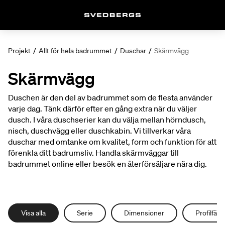
Projekt
/
Allt för hela badrummet
/
Duschar
/
Skärmvägg
Skärmvägg
Duschen är den del av badrummet som de flesta använder
varje dag. Tänk därför efter en gång extra när du väljer
dusch. I våra duschserier kan du välja mellan hörndusch,
nisch, duschvägg eller duschkabin. Vi tillverkar våra
duschar med omtanke om kvalitet, form och funktion för att
förenkla ditt badrumsliv. Handla skärmväggar till
badrummet online eller besök en återförsäljare nära dig.
Visa alla
Serie
Dimensioner
Profilfärg