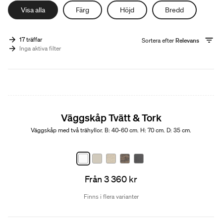
Visa alla
Färg
Höjd
Bredd
17 träffar
Sortera efter
Relevans
Inga aktiva filter
Väggskåp Tvätt & Tork
Väggskåp med två trähyllor. B: 40-60 cm. H: 70 cm. D: 35 cm.
Från 3 360 kr
Finns i flera varianter