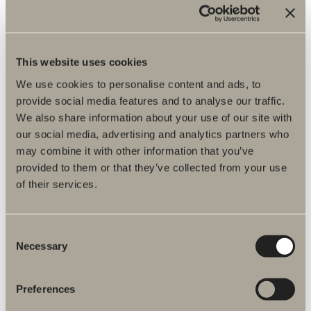
Från 7 360 kr
This website uses cookies
We use cookies to personalise content and ads, to
Finns i flera varianter
provide social media features and to analyse our traffic.
We also share information about your use of our site with
GÅ TILL PRODUKT
our social media, advertising and analytics partners who
may combine it with other information that you’ve
provided to them or that they’ve collected from your use
of their services.
Städskåpsinrede
Komplettera högskåpet med smarta tillval och tillbehör.
Consent
Necessary
Selection
Från 890 kr
Preferences
Finns i en variant