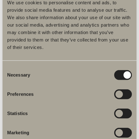
att se till helheten.
We use cookies to personalise content and ads, to
provide social media features and to analyse our traffic.
Det handlar om mer än bara vad som syns på ytan. Tänk på
We also share information about your use of our site with
produkternas livslängd, hur enkel monteringen är,
our social media, advertising and analytics partners who
miljöaspekterna och inte minst logistiken. På Svedbergs
har vi många smarta lösningar som kan hjälpa till att
may combine it with other information that you’ve
effektivisera projektet. Det handlar om att skapa badrum
provided to them or that they’ve collected from your use
som inte bara är vackra idag, utan som håller över tid.
of their services.
Om du skulle renovera badrummet idag vad
skulle du välja?
Consent
– Faktum är att vi nyligen har byggt ett nytt hus, och
Necessary
Selection
självklart är det Svedbergs som pryder alla badrummen.
Visst, jag kanske är partisk, men sanningen är att hela
Preferences
familjen älskar våra badrum – och det har blivit så snyggt!
Vi valde Epos i alla badrum, i olika designuttryck och
storlekar, men alla i svart ask och kompletterade med
Statistics
smart förvaring i form av högskåp i svart ask. Langfoss, vår
Red dot design awards vinnande dusch
Marketing