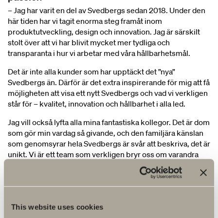
– Jag har varit en del av Svedbergs sedan 2018. Under den
här tiden har vi tagit enorma steg framåt inom
produktutveckling, design och innovation. Jag är särskilt
stolt över att vi har blivit mycket mer tydliga och
transparanta i hur vi arbetar med våra hållbarhetsmål.
Det är inte alla kunder som har upptäckt det ”nya”
Svedbergs än. Därför är det extra inspirerande för mig att få
möjligheten att visa ett nytt Svedbergs och vad vi verkligen
står för – kvalitet, innovation och hållbarhet i alla led.
Jag vill också lyfta alla mina fantastiska kollegor. Det är dom
som gör min vardag så givande, och den familjära känslan
som genomsyrar hela Svedbergs är svår att beskriva, det är
unikt. Vi är ett team som verkligen bryr oss om varandra
och vårat arbete.
Ditt bästa badrumstips vid en projektering?
– Det är så lätt att bara fokusera på prislappen när man
This website uses cookies
väljer badrumsinredning, men jag skulle rekommendera